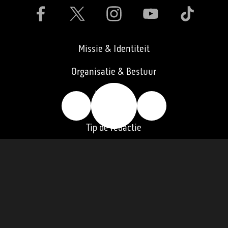
Missie & Identiteit
Organisatie & Bestuur
🔥
Vacatures
👍
👎
Tip de redactie
Contact
Pers
Word lid
Ledenraad