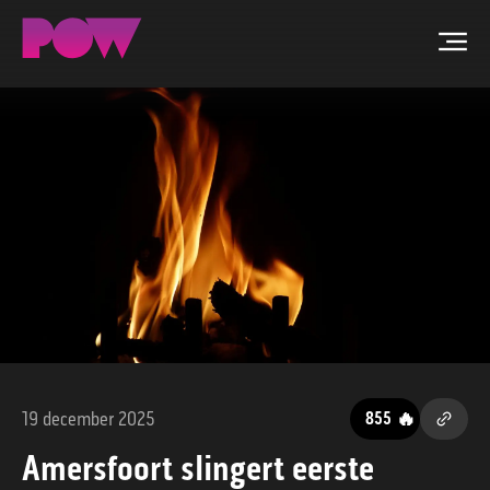
Men
ZOEKEN
NIEUWS
PROGRAMMA'S
TIP DE REDACTIE
WORD LID
19 december 2025
🔥
855
CONTACT
Amersfoort slingert eerste