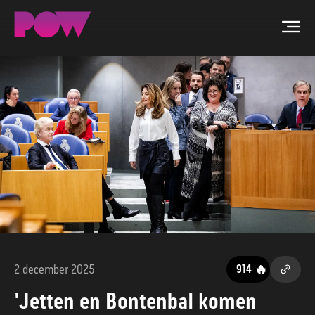
Men
ZOEKEN
NIEUWS
PROGRAMMA'S
TIP DE REDACTIE
WORD LID
2 december 2025
🔥
914
CONTACT
'Jetten en Bontenbal komen