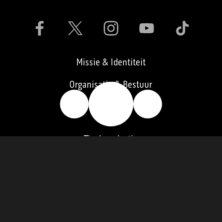
Missie & Identiteit
Organisatie & Bestuur
🔥
👍
👎
Vacatures
Tip de redactie
Contact
Pers
Word lid