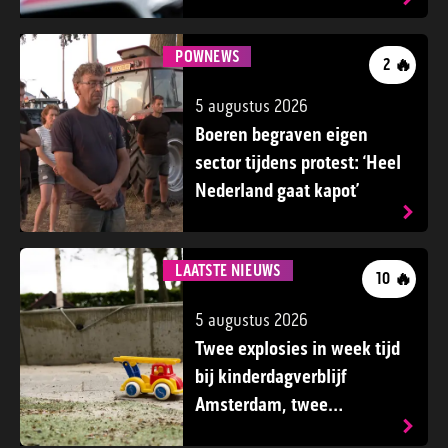
niet in strafdossier
POWNEWS
🔥
2
5 augustus 2026
Boeren begraven eigen
sector tijdens protest: ‘Heel
Nederland gaat kapot’
LAATSTE NIEUWS
🔥
10
5 augustus 2026
Twee explosies in week tijd
bij kinderdagverblijf
Amsterdam, twee
minderjarigen aangehouden