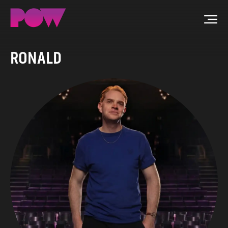
Men
RONALD
ZOEKEN
NIEUWS
PROGRAMMA'S
TIP DE REDACTIE
WORD LID
CONTACT