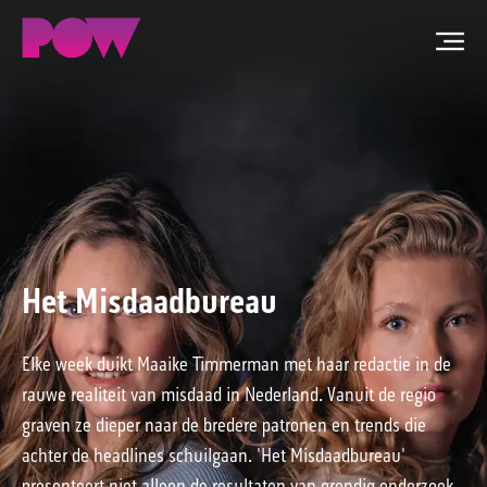
Men
ZOEKEN
NIEUWS
PROGRAMMA'S
Het Misdaadbureau
TIP DE REDACTIE
WORD LID
Elke week duikt Maaike Timmerman met haar redactie in de
rauwe realiteit van misdaad in Nederland. Vanuit de regio
CONTACT
graven ze dieper naar de bredere patronen en trends die
achter de headlines schuilgaan. 'Het Misdaadbureau'
presenteert niet alleen de resultaten van grondig onderzoek,