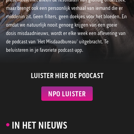
maar brengt ook een persoonlijk verhaal van iemand die er
middenin zit. Geen filters, geen doekjes voor het bloeden. En
omdat we natuurlijk nooit genoeg krijgen van een goeie
dosis misdaadnieuws, wordt er elke week een aflevering van
de podcast van 'Het Misdaadbureau' uitgebracht. Te
beluisteren in je favoriete podcast-app.
HANS PETER VAN VELTHOVEN
LUISTER HIER DE PODCAST
NPO LUISTER
IN HET NIEUWS