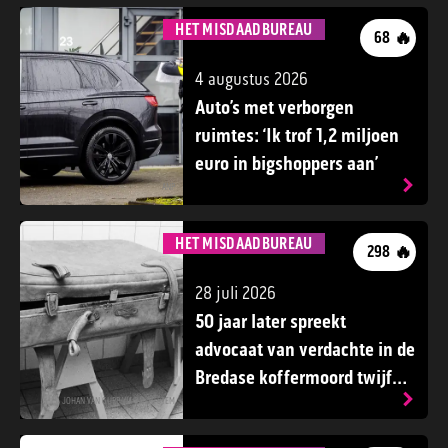
HET MISDAADBUREAU
🔥
68
4 augustus 2026
Auto’s met verborgen
ruimtes: ‘Ik trof 1,2 miljoen
euro in bigshoppers aan’
ANP
HET MISDAADBUREAU
🔥
298
28 juli 2026
50 jaar later spreekt
advocaat van verdachte in de
Bredase koffermoord twijfels
uit over vrijspraak
JOHAN VAN GURP VIA BN DE STEM