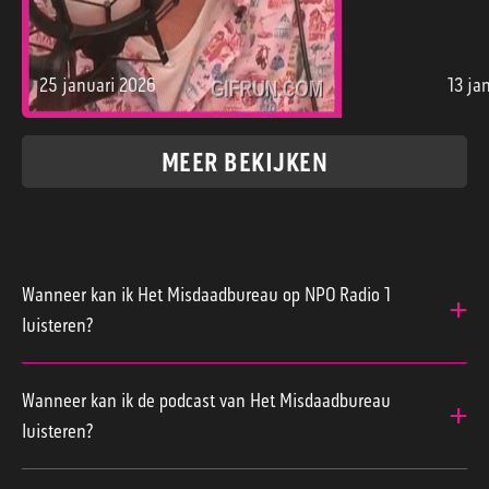
25 januari 2026
13 ja
Dick moest als politieagent vechten voor zijn leven to
Merij
MEER BEKIJKEN
Wanneer kan ik Het Misdaadbureau op NPO Radio 1
luisteren?
Het Misdaadbureau is elke vrijdag van 19:00 tot
20:00 uur te horen op NPO Radio 1.
Wanneer kan ik de podcast van Het Misdaadbureau
luisteren?
Elke maandag om 20:00 uur komt de podcast