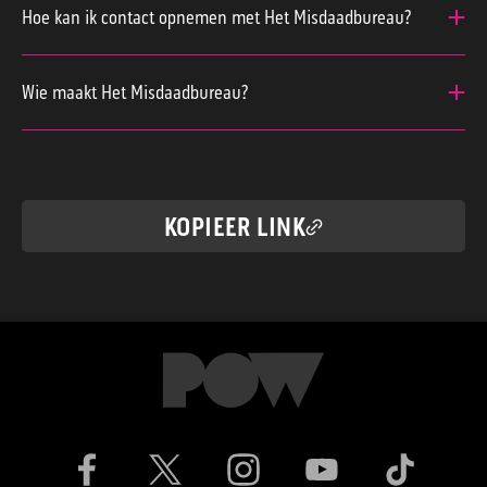
van Het Misdaadbureau in je favoriete podcast-
Hoe kan ik contact opnemen met Het Misdaadbureau?
app. Regelmatig komt er ook een korte
Heb je een vraag voor onze misdaadlijn of wil je
bonusaflevering online, houd daarvoor de
een onderwerp bij ons onder de aandacht
Wie maakt Het Misdaadbureau?
podcast-app in de gaten.
brengen? Mail dan naar:
Maaike Timmerman presenteert Het
misdaadbureau@powned.tv
Misdaadbureau. Noa van Oostrom, Alissa Hippe
en Sandra van den Heuvel duiken wekelijks in de
KOPIEER LINK
rauwe realiteit van misdaad in Nederland.