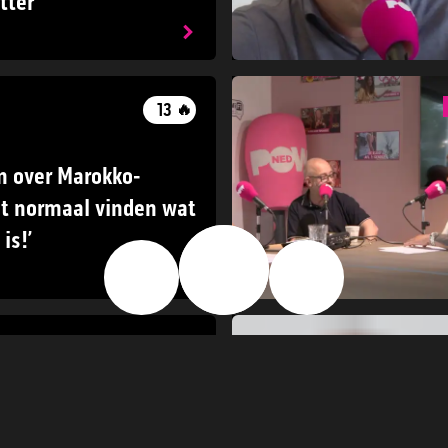
tter
13
🔥
 over Marokko-
iet normaal vinden wat
is!’
🔥
👍
👎
16
🔥
gt een deal, Teheran
ackpot: ‘Verraad aan