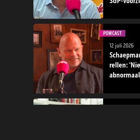
SGP-voorzi
POWCAST
12 juli 2026
Schaepman
rellen: ‘N
abnormaal 
POWCAST
21 juni 2026
Trump krij
krijgt de j