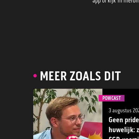
app of kijk ‘m hieron
MEER ZOALS DIT
POWCAST
3 augustus 20
Geen pride
huwelijk: 