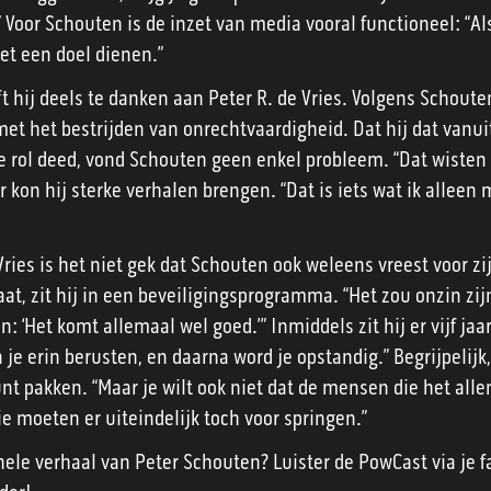
Voor Schouten is de inzet van media vooral functioneel: “Als
et een doel dienen.”
 hij deels te danken aan Peter R. de Vries. Volgens Schoute
met het bestrijden van onrechtvaardigheid. Dat hij dat vanui
 rol deed, vond Schouten geen enkel probleem. “Dat wisten 
 kon hij sterke verhalen brengen. “Dat is iets wat ik alleen
ies is het niet gek dat Schouten ook weleens vreest voor zij
at, zit hij in een beveiligingsprogramma. “Het zou onzin zi
n: ‘Het komt allemaal wel goed.’” Inmiddels zit hij er vijf jaa
 je erin berusten, en daarna word je opstandig.” Begrijpelijk, 
nt pakken. “Maar je wilt ook niet dat de mensen die het alle
ie moeten er uiteindelijk toch voor springen.”
ele verhaal van Peter Schouten? Luister de PowCast via je f