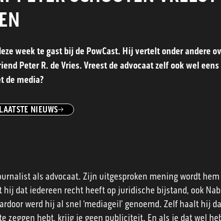
VEN
eze week te gast bij de PowCast. Hij vertelt onder andere ov
iend Peter R. de Vries. Vreest de advocaat zelf ook wel eens
et de media?
LAATSTE NIEUWS
ournalist als advocaat. Zijn uitgesproken mening wordt hem n
hij dat iedereen recht heeft op juridische bijstand, ook Nabi
door werd hij al snel ‘mediageil’ genoemd. Zelf haalt hij d
 te zeggen hebt, krijg je geen publiciteit. En als je dat wel h