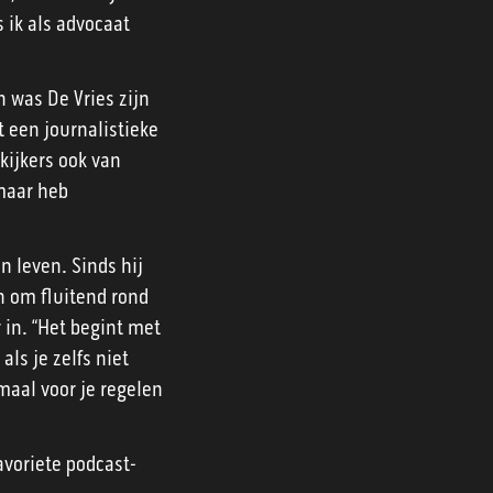
 ik als advocaat
n was De Vries zijn
t een journalistieke
kijkers ook van
 maar heb
n leven. Sinds hij
jn om fluitend rond
r in. “Het begint met
als je zelfs niet
maal voor je regelen
avoriete podcast-