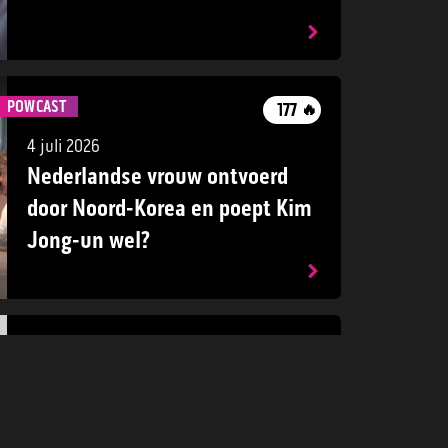
POWCAST
177
🔥
4 juli 2026
Nederlandse vrouw ontvoerd
door Noord-Korea en poept Kim
Jong-un wel?
POWCAST
52
🔥
24 mei 2026
Markuszower zegt sorry:
‘Duiveltje in mij moeten we