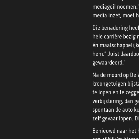
mediageil noemen.” 
media inzet, moet h
Die benadering heeft
hele carrière bezig 
én maatschappelijke
hem.” Juist daardoor
gewaardeerd.”
Na de moord op De Vr
kroongetuigen bijsta
te lopen en te zegge
verbijstering, dan ga
spontaan de auto ku
zelf gevaar lopen. D
Benieuwd naar het h