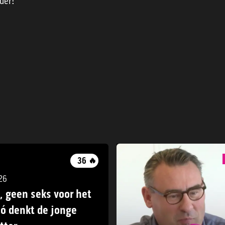
der!
36
🔥
26
, geen seks voor het
zó denkt de jonge