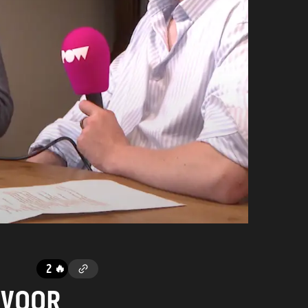
2
🔥
 VOOR