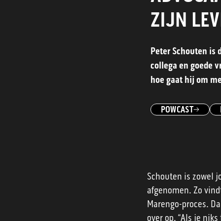
ZIJN LE
Peter Schouten is d
collega en goede vr
hoe gaat hij om m
POWCAST
Schouten is zowel j
afgenomen. Zo vindt 
Marengo-proces. Daar
over op. “Als je niks