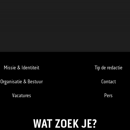
ZOEKEN
Missie & Identiteit
Tip de redactie
NIEUWS
Organisatie & Bestuur
Contact
Vacatures
Pers
PROGRAMMA'S
TIP DE REDACTIE
WAT ZOEK JE?