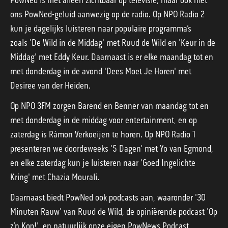
PowNed is niet alleen zichtbaar op televisie, maar ook met
ons PowNed-geluid aanwezig op de radio. Op NPO Radio 2
kun je dagelijks luisteren naar populaire programma’s
zoals 'De Wild in de Middag' met Ruud de Wild en 'Keur in de
Middag' met Eddy Keur. Daarnaast is er elke maandag tot en
met donderdag in de avond 'Dees Moet Je Horen' met
Desiree van der Heiden.
Op NPO 3FM zorgen Barend en Benner van maandag tot en
met donderdag in de middag voor entertainment, en op
zaterdag is Rámon Verkoeijen te horen. Op NPO Radio 1
presenteren we doordeweeks '5 Dagen' met Yo van Egmond,
en elke zaterdag kun je luisteren naar 'Goed Ingelichte
Kring' met Chazia Mourali.
Daarnaast biedt PowNed ook podcasts aan, waaronder '30
Minuten Rauw' van Ruud de Wild, de opiniërende podcast 'Op
z’n Kop!', en natuurlijk onze eigen PowNews Podcast.