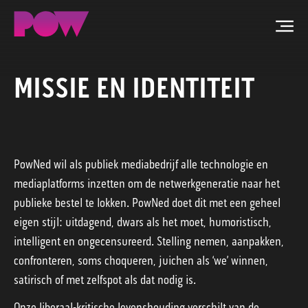
Men
MISSIE EN IDENTITEIT
ZOEKEN
NIEUWS
PROGRAMMA'S
PowNed wil als publiek mediabedrijf alle technologie en
mediaplatforms inzetten om de netwerkgeneratie naar het
TIP DE REDACTIE
publieke bestel te lokken. PowNed doet dit met een geheel
eigen stijl: uitdagend, dwars als het moet, humoristisch,
WORD LID
intelligent en ongecensureerd. Stelling nemen, aanpakken,
confronteren, soms choqueren, juichen als ‘we’ winnen,
CONTACT
satirisch of met zelfspot als dat nodig is.
Onze liberaal-kritische levenshouding verschilt van de