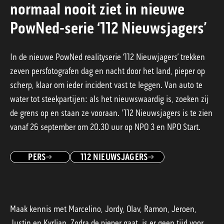
normaal nooit ziet in nieuwe
PowNed-serie ‘112 Nieuwsjagers’
In de nieuwe PowNed realityserie ‘112 Nieuwjagers’ trekken
zeven persfotografen dag en nacht door het land, pieper op
scherp, klaar om ieder incident vast te leggen. Van auto te
water tot steekpartijen: als het nieuwswaardig is, zoeken zij
de grens op en staan ze vooraan. '112 Nieuwsjagers is te zien
vanaf 26 september om 20.30 uur op NPO 3 en NPO Start.
PERS
112 NIEUWSJAGERS
Maak kennis met Marcelino, Jordy, Olav, Ramon, Jeroen,
Justin en Kyrlian. Zodra de pieper gaat, is er geen tijd voor