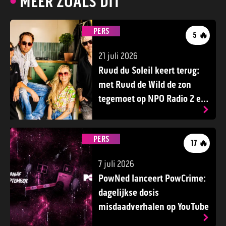
MEER ZOALS DIT
PERS
🔥
5
21 juli 2026
Ruud du Soleil keert terug:
met Ruud de Wild de zon
tegemoet op NPO Radio 2 en
tv
NEELTJE TUYNMAN
PERS
🔥
17
7 juli 2026
PowNed lanceert PowCrime:
dagelijkse dosis
misdaadverhalen op YouTube