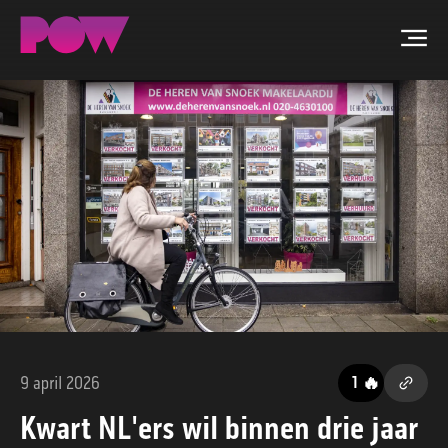
Men
ZOEKEN
NIEUWS
PROGRAMMA'S
TIP DE REDACTIE
WORD LID
9 april 2026
🔥
1
CONTACT
Kwart NL'ers wil binnen drie jaar