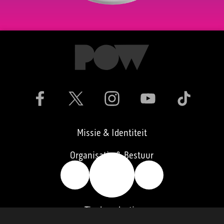
Missie & Identiteit
Organisatie & Bestuur
🔥
👍
👎
Vacatures
Tip de redactie