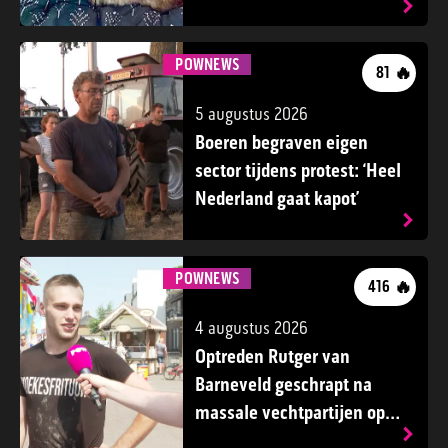
POWNEWS
🔥
81
5 augustus 2026
Boeren begraven eigen
sector tijdens protest: ‘Heel
Nederland gaat kapot’
POWNEWS
🔥
416
4 augustus 2026
Optreden Rutger van
Barneveld geschrapt na
massale vechtpartijen op
kermis Dreumel