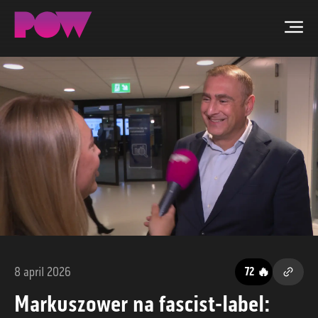
Men
ZOEKEN
NIEUWS
PROGRAMMA'S
TIP DE REDACTIE
WORD LID
8 april 2026
🔥
72
CONTACT
Markuszower na fascist-label: