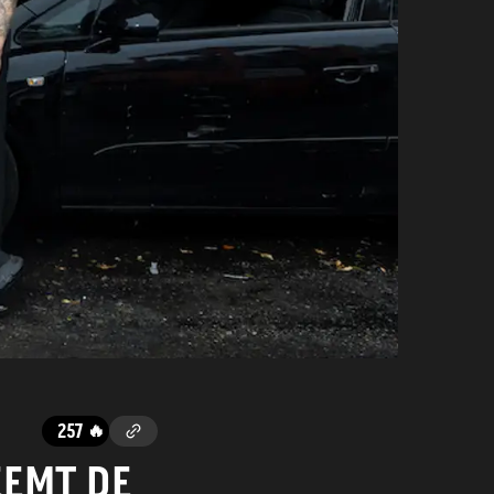
257
🔥
EEMT DE