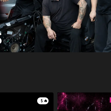
S
5
🔥