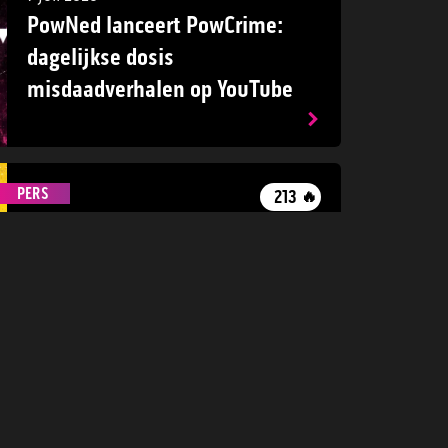
PowNed lanceert PowCrime:
dagelijkse dosis
misdaadverhalen op YouTube
PERS
213
🔥
1 juli 2026
Nieuwe PowNed-serie
Bovensloters toont de strijd om
een Brabants drugsimperium
PERS
59
🔥