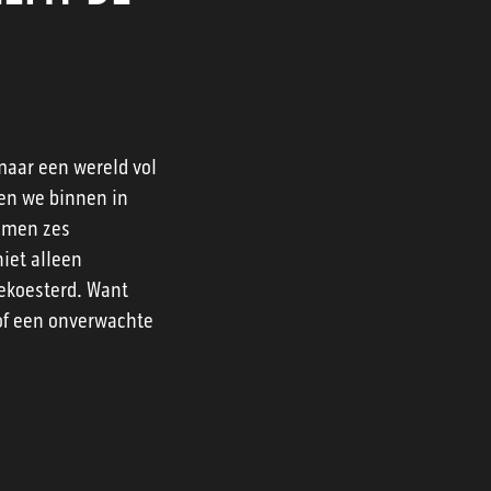
maar een wereld vol
pen we binnen in
nemen zes
iet alleen
gekoesterd. Want
 of een onverwachte