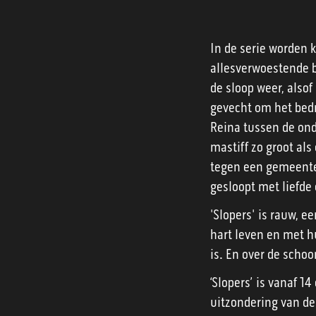
In de serie worden k
allesverwoestende b
de sloop weer, also
gevecht om het bedr
Reina tussen de ond
mastiff zo groot als
tegen een gemeente d
gesloopt met liefde 
'Slopers' is rauw, 
hart leven en met h
is. En over de scho
‘Slopers’ is vanaf 1
uitzondering van de 