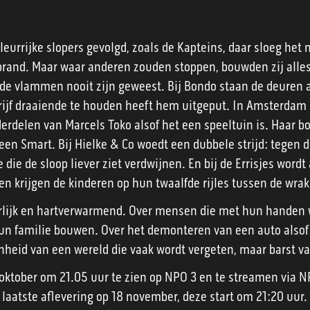
leurrijke slopers gevolgd, zoals de Kapteins, daar sloeg het
rand. Maar waar anderen zouden stoppen, bouwden zij alles
f de vlammen nooit zijn geweest. Bij Bondo staan de deuren a
ijf draaiende te houden heeft hem uitgeput. In Amsterdam 
erdelen van Marcels Toko alsof het een speeltuin is. Haar 
 een Smart. Bij Hielke & Co woedt een dubbele strijd: tegen 
ie de sloop liever ziet verdwijnen. En bij de Errisjes wordt 
en krijgen de kinderen op hun twaalfde rijles tussen de wra
eerlijk en hartverwarmend. Over mensen die met hun handen
un familie bouwen. Over het demonteren van een auto alsof
onheid van een wereld die vaak wordt vergeten, maar barst va
4 oktober om 21.05 uur te zien op NPO 3 en te streamen via N
laatste aflevering op 18 november, deze start om 21:20 uur. 