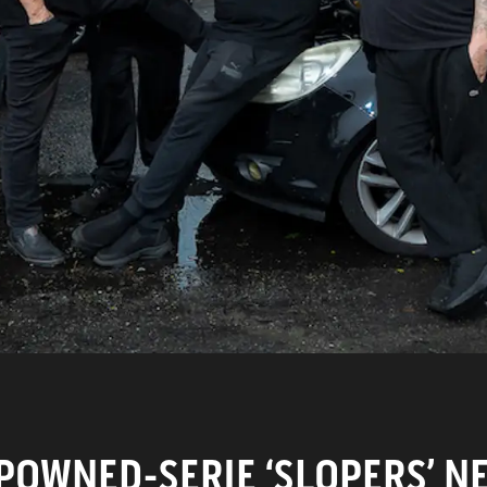
WORD LID
CONTACT
POWNED-SERIE ‘SLOPERS’ N