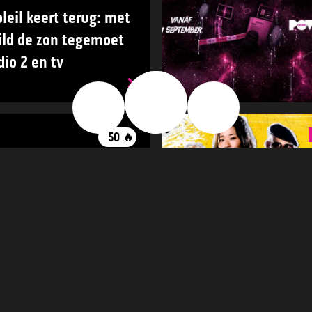
leil keert terug: met
ild de zon tegemoet
io 2 en tv
🔥
👍
👎
50
🔥
n bij Funcaps vielen
k Home Chemistry
iddelen die
 mogelijk fataal
WESSEL DE GROOT EN MARK DE BLOK
8
🔥