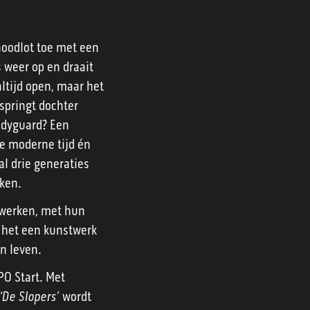
 noodlot toe met een
 weer op en draait
ltijd open, maar het
springt dochter
bodyguard? Een
de moderne tijd én
al drie generaties
kken.
 werken, met hun
 het een kunstwerk
n leven.
PO Start. Met
‘
De Slopers’
wordt