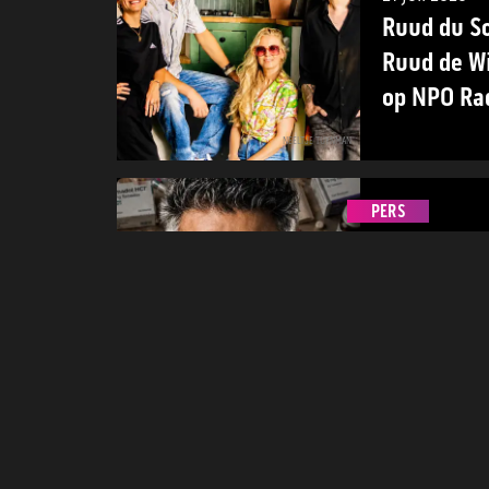
Ruud du So
Ruud de W
op NPO Rad
NEELTJE TUYNMAN
PERS
3 juli 2026
Niet allee
doden, oo
verkocht m
gebruikers
TOM CORNELISSEN
werden
PERS