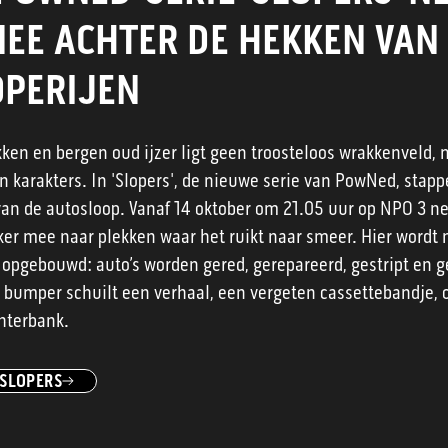
MEE ACHTER DE HEKKEN VAN
PERIJEN
kken en bergen oud ijzer ligt geen troosteloos wrakkenveld, 
en karakters. In 'Slopers', de nieuwe serie van PowNed, stap
van de autosloop. Vanaf 14 oktober om 21.05 uur op NPO 3 
ker mee naar plekken waar het ruikt naar smeer. Hier wordt n
 opgebouwd: auto’s worden gered, gerepareerd, gestript en 
e bumper schuilt een verhaal, een vergeten cassettebandje,
hterbank.
SLOPERS