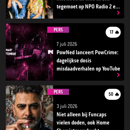
tegemoet op NPO Radio 2 en
tv
NEELTJE TUYNMAN
PERS
🔥
17
7 juli 2026
PowNed lanceert PowCrime:
dagelijkse dosis
misdaadverhalen op YouTube
PERS
🔥
50
3 juli 2026
Niet alleen bij Funcaps
vielen doden, ook Home