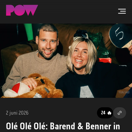
Men
ZOEKEN
NIEUWS
PROGRAMMA'S
TIP DE REDACTIE
TEUN SAND
WORD LID
2 juni 2026
🔥
24
CONTACT
Olé Olé Olé: Barend & Benner in