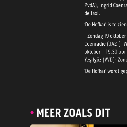
PvdA), Ingrid Coenra
de taxi.
‘De Hofkar’ is te z
- Zondag 19 oktober
Coenradie (JA21)- W
oktober – 19.30 uur
Yeşilgöz (VVD)- Zon
‘De Hofkar’ wordt g
MEER ZOALS DIT