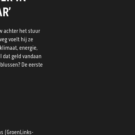
R’
 achter het stuur
eg voelt hij ze
klimaat, energie,
al dat geld vandaan
 blussen? De eerste
ns (GroenLinks-