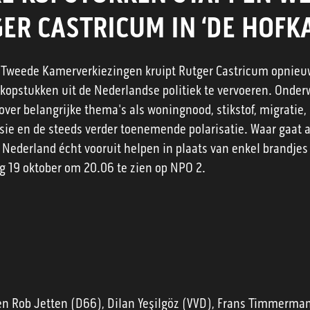
ER CASTRICUM IN ‘DE HOFKA
 Tweede Kamerverkiezingen kruipt Rutger Castricum opnieuw
kopstukken uit de Nederlandse politiek te vervoeren. Onderw
over belangrijke thema's als woningnood, stikstof, migratie, 
nsie en de steeds verder toenemende polarisatie. Waar gaat 
Nederland écht vooruit helpen in plaats van enkel brandjes
ag 19 oktober om 20.06 te zien op NPO 2.
en Rob Jetten (D66), Dilan Yeşilgöz (VVD), Frans Timmerma