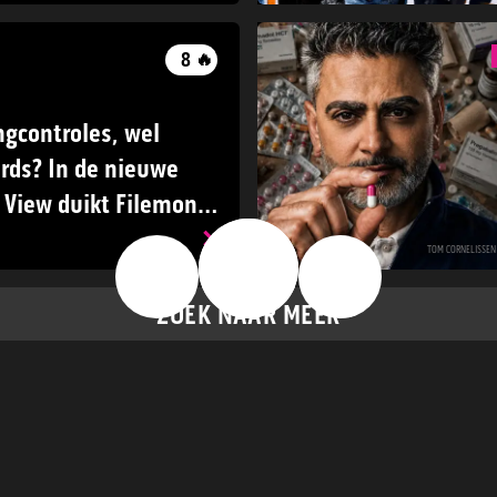
8
🔥
gcontroles, wel
rds? In de nieuwe
 View duikt Filemon
ld van de Enhanced
🔥
TOM CORNELISSEN
👍
👎
ZOEK NAAR MEER