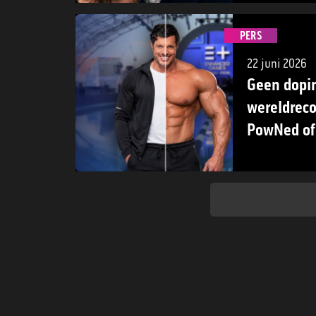
werden
PERS
22 juni 2026
Geen dopin
wereldreco
PowNed of
in de were
Games