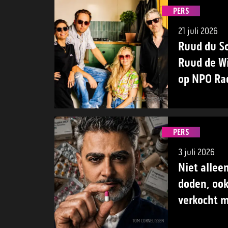
PERS
21 juli 2026
Ruud du So
Ruud de W
op NPO Rad
NEELTJE TUYNMAN
PERS
3 juli 2026
Niet allee
doden, oo
verkocht m
gebruikers
TOM CORNELISSEN