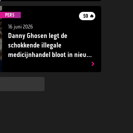
PERS
59
🔥
16 juni 2026
Danny Ghosen legt de
schokkende illegale
medicijnhandel bloot in nieuwe
PowNed-serie 'Danny en de
Medicijnmaffia'