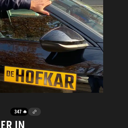
347
🔥
ER IN