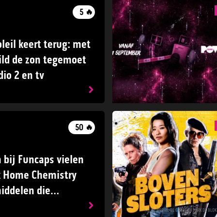
5
🔥
leil keert terug: met
ild de zon tegemoet
io 2 en tv
50
🔥
n bij Funcaps vielen
k Home Chemistry
iddelen die
 mogelijk fataal
WESSEL DE GROOT EN MARK DE BLOK