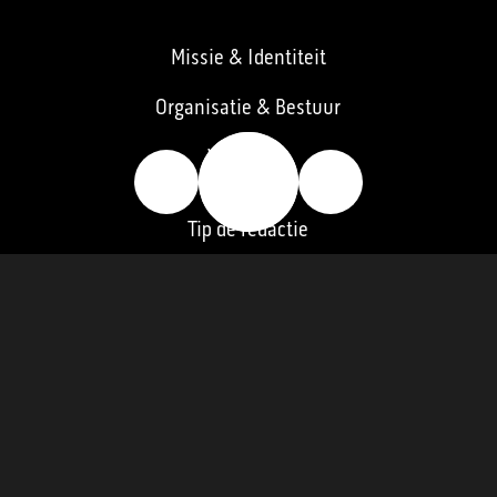
Missie & Identiteit
Organisatie & Bestuur
🔥
Vacatures
👍
👎
Tip de redactie
Contact
Pers
Word lid
Ledenraad
Verantwoording