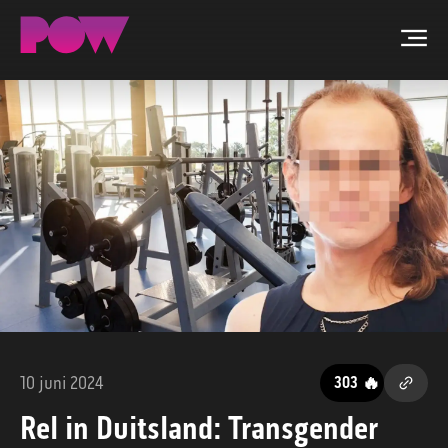
Men
ZOEKEN
NIEUWS
PROGRAMMA'S
TIP DE REDACTIE
WORD LID
10 juni 2024
🔥
303
CONTACT
Rel in Duitsland: Transgender