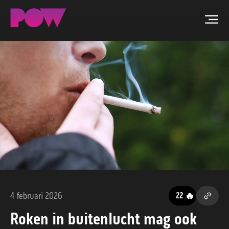
Men
ZOEKEN
NIEUWS
PROGRAMMA'S
TIP DE REDACTIE
WORD LID
4 februari 2026
🔥
22
CONTACT
Roken in buitenlucht mag ook