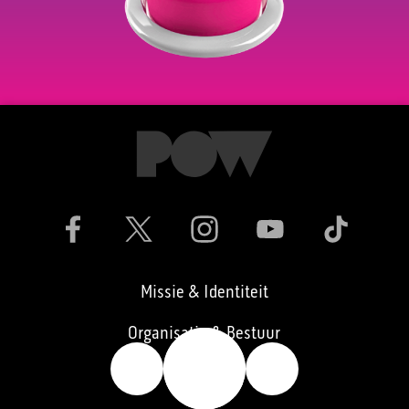
Missie & Identiteit
Organisatie & Bestuur
🔥
👍
👎
Vacatures