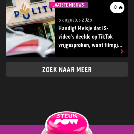
LAATSTE NIEUWS
🔥
0
5 augustus 2026
Handig! Meisje dat IS-
video's deelde op TikTok
vrijgesproken, want filmpjes
niet in strafdossier
ZOEK NAAR MEER
lid worden?