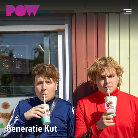
Men
ZOEKEN
NIEUWS
PROGRAMMA'S
TIP DE REDACTIE
WORD LID
CONTACT
Generatie Kut