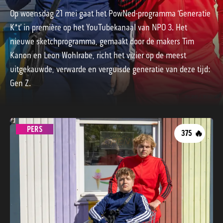
Op woensdag 21 mei gaat het PowNed-programma ‘Generatie
K*t’ in première op het YouTubekanaal van NPO 3. Het
nieuwe sketchprogramma, gemaakt door de makers Tim
Kanon en Leon Wohlrabe, richt het vizier op de meest
uitgekauwde, verwarde en verguisde generatie van deze tijd:
Gen Z.
ROLAND J. REINDERS
PERS
🔥
375