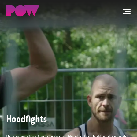
Men
ZOEKEN
NIEUWS
PROGRAMMA'S
TIP DE REDACTIE
WORD LID
Hoodfights
CONTACT
De nieuwe PowNed-docuserie Hoodfights duikt in de wereld