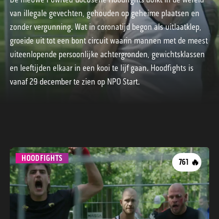
van illegale gevechten, gehouden op geheime plaatsen en
zonder vergunning. Wat in coronatijd begon als uitlaatklep,
groeide uit tot een bont circuit waarin mannen met de meest
uiteenlopende persoonlijke achtergronden, gewichtsklassen
en leeftijden elkaar in een kooi te lijf gaan. Hoodfights is
vanaf 29 december te zien op NPO Start.
HOODFIGHTS
🔥
761