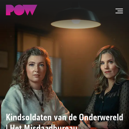
Men
ZOEKEN
NIEUWS
PROGRAMMA'S
TIP DE REDACTIE
WORD LID
CONTACT
Kindsoldaten van de Onderwereld
| Het Misdaadbureau