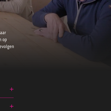
waar
n op
gevolgen