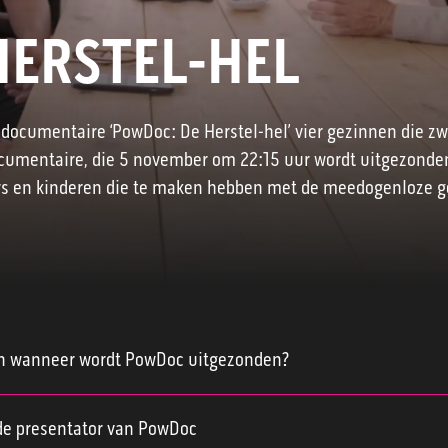
WORD LID
HERSTEL-HEL
CONTACT
documentaire ‘PowDoc: De Herstel-hel’ vier gezinnen die z
documentaire, die 5 november om 22:15 uur wordt uitgezonde
ders en kinderen die te maken hebben met de meedogenloze 
n wanneer wordt PowDoc uitgezonden?
PowDoc: De Herstel-hel wordt uitgezonden op dinsdag 5
ovember om 22.15 uur op NPO 2.
 de presentator van PowDoc