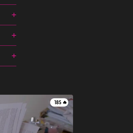
ke
n
e
e
185
🔥