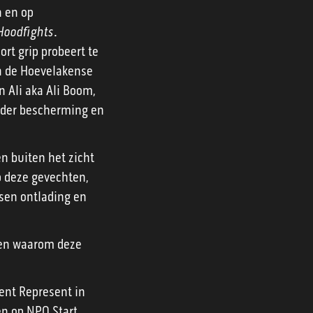
n en op
Hoodfights
.
rt grip probeert te
ka de Hoevelakense
n Ali aka Ali Boom,
onder bescherming en
n buiten het zicht
p deze gevechten,
ssen ontlading en
zien waarom deze
ent Represent in
n op NPO Start.