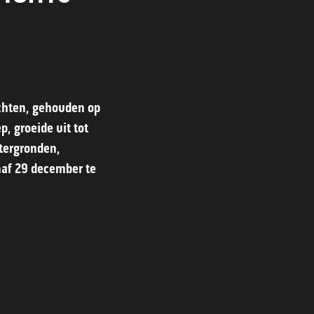
echten, gehouden op
, groeide uit tot
tergronden,
naf 29 december te