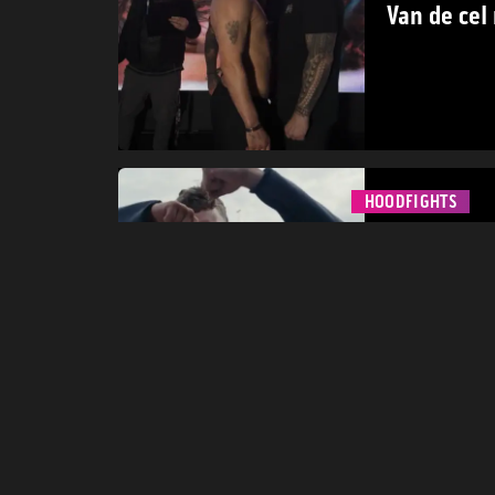
Van de cel 
HOODFIGHTS
5 januari 202
Knokken t
PERS