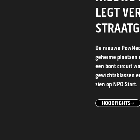
LEGT VE
STRAATG
De nieuwe PowNed
geheime plaatsen e
een bont circuit 
gewichtsklassen en 
zien op NPO Start.
HOODFIGHTS