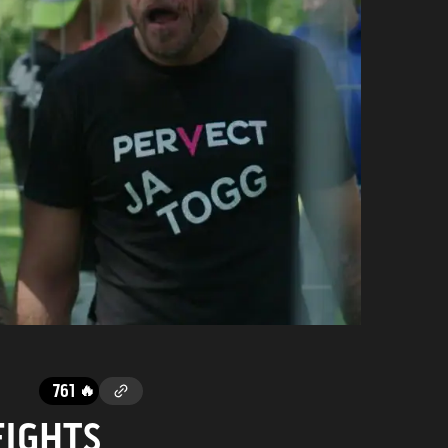
761
🔥
FIGHTS