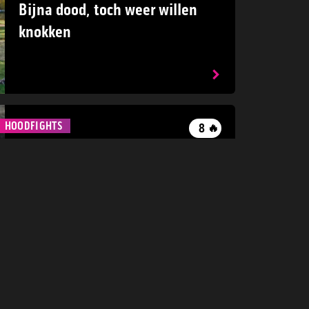
Bijna dood, toch weer willen
knokken
HOODFIGHTS
8
🔥
29 december 2025
Vechten volgens eigen wetten:
Hoodfights
PERS
17
🔥