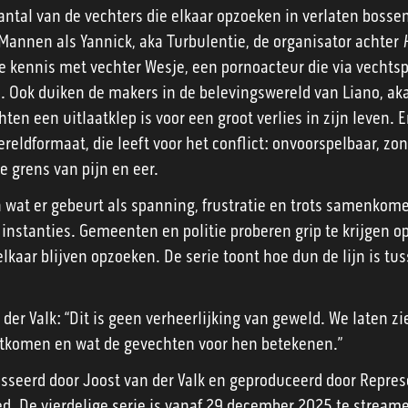
aantal van de vechters die elkaar opzoeken in verlaten bosse
 Mannen als Yannick, aka Turbulentie, de organisator achter
kennis met vechter Wesje, een pornoacteur die via vechtspo
en. Ook duiken de makers in de belevingswereld van Liano, a
ten een uitlaatklep is voor een groot verlies in zijn leven. E
ereldformaat, die leeft voor het conflict: onvoorspelbaar, z
de grens van pijn en eer.
n wat er gebeurt als spanning, frustratie en trots samenkome
instanties. Gemeenten en politie proberen grip te krijgen o
lkaar blijven opzoeken. De serie toont hoe dun de lijn is tu
 der Valk: “Dit is geen verheerlijking van geweld. We laten 
tkomen en wat de gevechten voor hen betekenen.”
isseerd door Joost van der Valk en geproduceerd door Repres
. De vierdelige serie is vanaf 29 december 2025 te streame