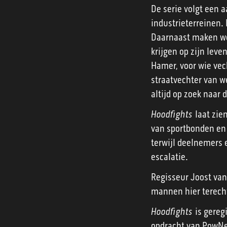
De serie volgt een 
industrieterreinen.
Daarnaast maken we 
krijgen op zijn lev
Hamer, voor wie vech
straatvechter van w
altijd op zoek naar 
Hoodfights
laat zie
van sportbonden en 
terwijl deelnemers e
escalatie.
Regisseur Joost van
mannen hier terech
Hoodfights
is gereg
opdracht van PowNed