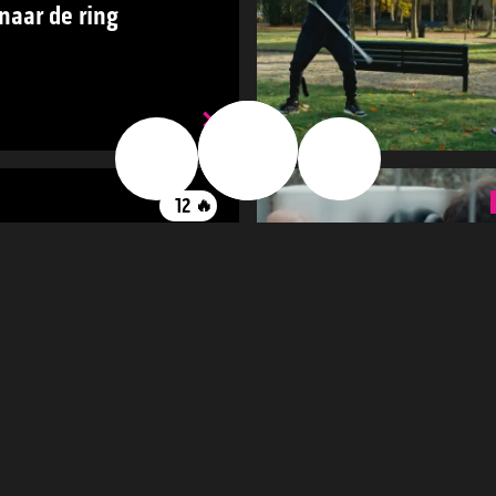
naar de ring
🔥
👍
👎
12
🔥
6
egen het systeem
5
🔥