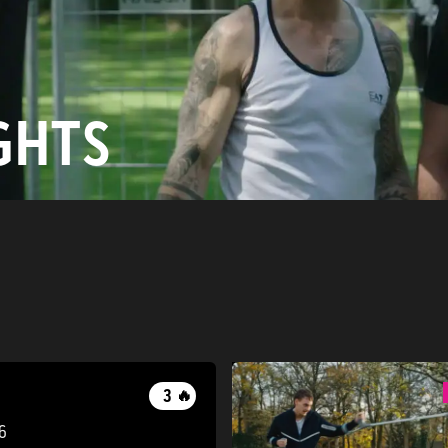
GHTS
3
🔥
6