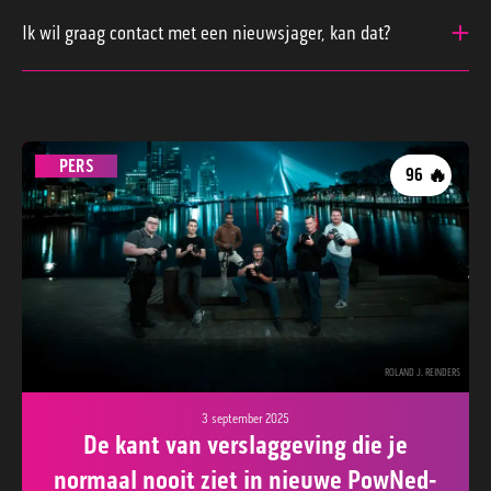
De persfotografen zijn Kyrlian de Bot, Justin
Egberts, Marcelino Herbert met zijn vriendin
Ik wil graag contact met een nieuwsjager, kan dat?
Esmee Kwappenberg, Ramon Vegelien, Olav Spa,
Je kunt een mail sturen naar
pers@powned.tv
en
Jeroen Verbueken en Jordy de Groot.
dan kijken wij of het relevant is om contact op te
nemen met een van de persfotografen.
PERS
🔥
96
ROLAND J. REINDERS
3 september 2025
De kant van verslaggeving die je
normaal nooit ziet in nieuwe PowNed-