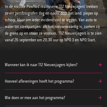
In de nieuwe PowNed realityserie ‘112 Nieuwjagers’ trekken
zeven persfotografen dag en nacht door het land, pieper op
scherp, klaar om ieder incident vast te leggen. Van auto te
water tot steekpartijen: als het nieuwswaardig is, zoeken zij
de grens op en staan ze vooraan. '112 Nieuwsjagers is te zien
vanaf 26 september om 20.30 uur op NPO 3 en NPO Start.
Wanneer kan ik naar 112 Nieuwsjagers kijken?
112 Nieuwsjagers is vanaf 26 september
wekelijks te zien op NPO 3 en is in zijn geheel te
Hoeveel afleveringen heeft het programma?
streamen op NPO Start
112 Nieuwsjagers heeft 8 afleveringen.
Wie doen er mee aan het programma?