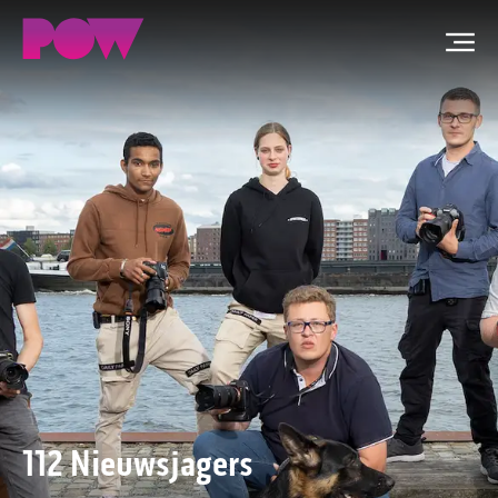
Men
ZOEKEN
NIEUWS
PROGRAMMA'S
TIP DE REDACTIE
WORD LID
CONTACT
112 Nieuwsjagers