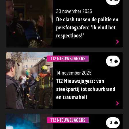
20 november 2025
De clash tussen de politie en
persfotografen: 'Ik vind het
respectloos!'
112 NIEUWSJAGERS
🔥
9
14 november 2025
112 Nieuwsjagers: van
steekpartij tot schuurbrand
en traumaheli
112 NIEUWSJAGERS
🔥
3